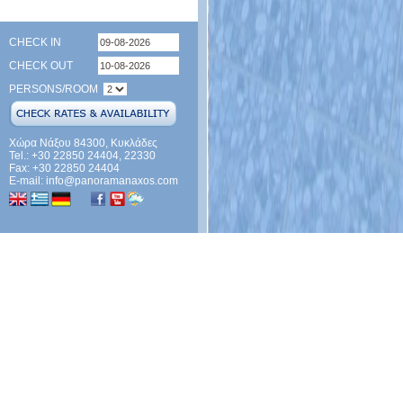
CHECK IN
CHECK OUT
PERSONS/ROOM
Χώρα Νάξου 84300, Κυκλάδες
Tel.: +30 22850 24404, 22330
Fax: +30 22850 24404
E-mail:
info@panoramanaxos.com