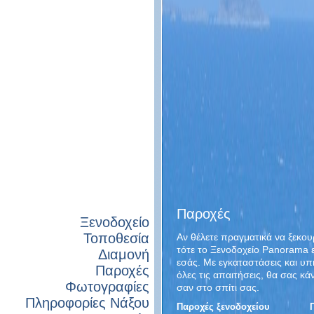
Παροχές
Ξενοδοχείο
Τοποθεσία
Αν θέλετε πραγματικά να ξεκου
τότε το Ξενοδοχείο Panorama εί
Διαμονή
εσάς. Με εγκαταστάσεις και υ
Παροχές
όλες τις απαιτήσεις, θα σας κά
Φωτογραφίες
σαν στο σπίτι σας.
Πληροφορίες Νάξου
Παροχές ξενοδοχείου