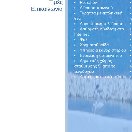
Τιμές
Ρεσεψιόν
Αίθουσα πρωινού
Επικοινωνία
Ταράτσα με εκπληκτική
θέα
Δορυφορική τηλεόραση
Ασύρματη σύνδεση στο
Internet
Φαξ
Χρηματοθυρίδα
Υπηρεσία καθαριστηρίου
Ενοικίαση αυτοκινήτου
Δημοτικός χώρος
στάθμευσης 5ʼ από το
ξενοδοχείο
Δεκτές πιστωτικές κάρτες